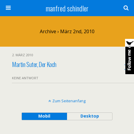
manfred schindler
Archive › März 2nd, 2010
2. MÄRZ 2010
Martin Suter, Der Koch
KEINE ANTWORT
Zum Seitenanfang
Mobil
Desktop