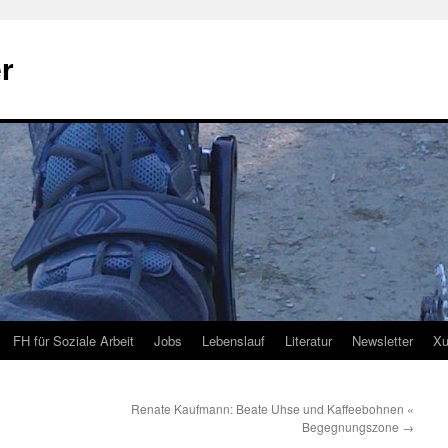
r
FH für Soziale Arbeit
Jobs
Lebenslauf
Literatur
Newsletter
Xu
Renate Kaufmann: Beate Uhse und Kaffeebohnen «
Begegnungszone
→