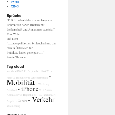
Twitter
XING
Sprüche
“Politik bedeutet das starke, langsame
Bohren von harten Brettern mit
Leidenschaft und Augenmass zugleich”
Max Weber
und nicht
“….tagespolitisches Schlaucherltum, das
man in Österreich für
Politik zu halten geneigt ist….”
Armin Thurnher
Tag cloud
aaa
#wahl2013
11. September
1946
70 er
-
Jahre
2. Bildungsweg
Abschiebungen
Mobilität
1. Weltkrieg
- iPhone
Abschied
9/11
Aaron
Antonovsky
2. Republik
50+
19. Jahrhundert
- Verkehr
- Gender
Abgabe
abschiebung