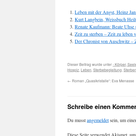
Leben mit der Angst, Heinz Jan
Kurt Langbein, Weissbuch Hei
Renate Kaufmann: Beate Uhse
Zeit zu sterben – Zeit zu leben
Der Chronist von Auschwitz – 
Dieser Beitrag wurde unter
- Körper, Seel
Hospiz
,
Leben
,
Sterbebegleitung
,
Sterbe
←
Roman „Quasikristalle“: Eva Menasse
Schreibe einen Kommen
Du musst
angemeldet
sein, um ein
Diese Seite verwendet Akismet, um