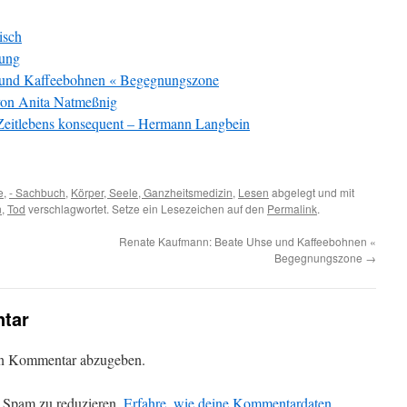
isch
lung
 und Kaffeebohnen « Begegnungszone
 von Anita Natmeßnig
Zeitlebens konsequent – Hermann Langbein
e
,
- Sachbuch
,
Körper, Seele, Ganzheitsmedizin
,
Lesen
abgelegt und mit
n
,
Tod
verschlagwortet. Setze ein Lesezeichen auf den
Permalink
.
Renate Kaufmann: Beate Uhse und Kaffeebohnen «
Begegnungszone
→
tar
en Kommentar abzugeben.
 Spam zu reduzieren.
Erfahre, wie deine Kommentardaten