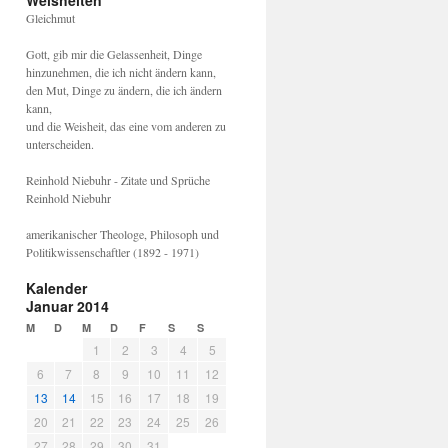
Weisheiten
Gleichmut
Gott, gib mir die Gelassenheit, Dinge
hinzunehmen, die ich nicht ändern kann,
den Mut, Dinge zu ändern, die ich ändern
kann,
und die Weisheit, das eine vom anderen zu
unterscheiden.
Reinhold Niebuhr - Zitate und Sprüche
Reinhold Niebuhr
amerikanischer Theologe, Philosoph und
Politikwissenschaftler (1892 - 1971)
Kalender
Januar 2014
M
D
M
D
F
S
S
1
2
3
4
5
6
7
8
9
10
11
12
13
14
15
16
17
18
19
20
21
22
23
24
25
26
27
28
29
30
31