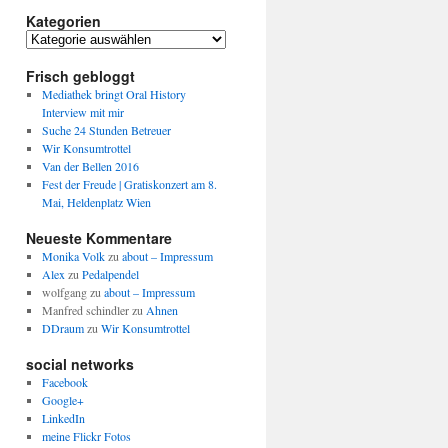
Kategorien
Kategorien
Frisch gebloggt
Mediathek bringt Oral History
Interview mit mir
Suche 24 Stunden Betreuer
Wir Konsumtrottel
Van der Bellen 2016
Fest der Freude | Gratiskonzert am 8.
Mai, Heldenplatz Wien
Neueste Kommentare
Monika Volk
zu
about – Impressum
Alex
zu
Pedalpendel
wolfgang
zu
about – Impressum
Manfred schindler
zu
Ahnen
DDraum
zu
Wir Konsumtrottel
social networks
Facebook
Google+
LinkedIn
meine Flickr Fotos