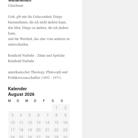
Gleichmut
Gott, gib mir die Gelassenheit, Dinge
hinzunehmen, die ich nicht ändern kann,
den Mut, Dinge zu ändern, die ich ändern
kann,
und die Weisheit, das eine vom anderen zu
unterscheiden.
Reinhold Niebuhr - Zitate und Sprüche
Reinhold Niebuhr
amerikanischer Theologe, Philosoph und
Politikwissenschaftler (1892 - 1971)
Kalender
August 2026
M
D
M
D
F
S
S
1
2
3
4
5
6
7
8
9
10
11
12
13
14
15
16
17
18
19
20
21
22
23
24
25
26
27
28
29
30