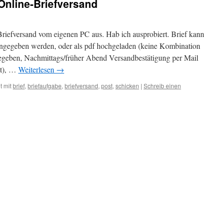
nline-Briefversand
ersand vom eigenen PC aus. Hab ich ausprobiert. Brief kann
eingegeben werden, oder als pdf hochgeladen (keine Kombination
gegeben, Nachmittags/früher Abend Versandbestätigung per Mail
kt), …
Weiterlesen
→
t mit
brief
,
briefaufgabe
,
briefversand
,
post
,
schicken
|
Schreib einen