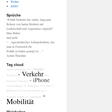
Twitter
XING
Sprüche
“Politik bedeutet das starke, langsame
Bohren von harten Brettern mit
Leidenschaft und Augenmass zugleich”
Max Weber
und nicht
“….tagespolitisches Schlaucherltum, das
man in Österreich für
Politik zu halten geneigt ist….”
Armin Thurnher
Tag cloud
- Gender
Aaron Antonovsky
50+
1.
- Verkehr
Weltkrieg
9/11
- iPhone
#wahl2013
Abschied
Abschiebungen
11. September
70 er Jahre
2.
Bildungsweg
1946
abschiebung
aaa
2.
-
Republik
Abgabe
19. Jahrhundert
Mobilität
Weisheiten