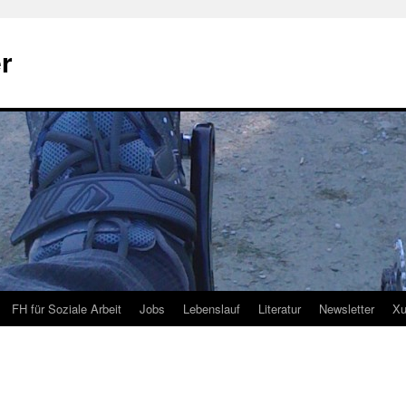
r
FH für Soziale Arbeit
Jobs
Lebenslauf
Literatur
Newsletter
Xu