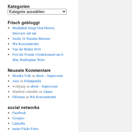
Kategorien
Kategorien
Frisch gebloggt
Mediathek bringt Oral History
Interview mit mir
Suche 24 Stunden Betreuer
Wir Konsumtrottel
Van der Bellen 2016
Fest der Freude | Gratiskonzert am 8.
Mai, Heldenplatz Wien
Neueste Kommentare
Monika Volk
zu
about – Impressum
Alex
zu
Pedalpendel
wolfgang
zu
about – Impressum
Manfred schindler
zu
Ahnen
DDraum
zu
Wir Konsumtrottel
social networks
Facebook
Google+
LinkedIn
meine Flickr Fotos