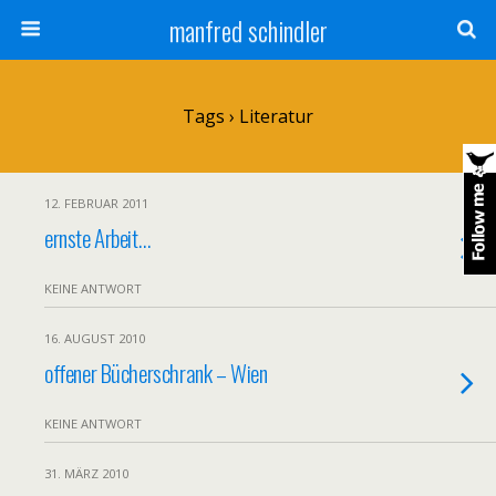
manfred schindler
Tags › Literatur
12. FEBRUAR 2011
ernste Arbeit…
KEINE ANTWORT
16. AUGUST 2010
offener Bücherschrank – Wien
KEINE ANTWORT
31. MÄRZ 2010