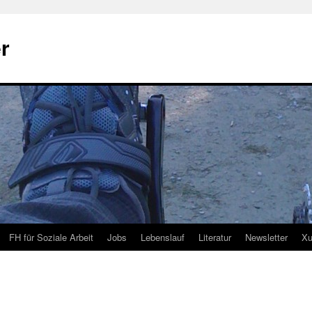
r
FH für Soziale Arbeit
Jobs
Lebenslauf
Literatur
Newsletter
Xu