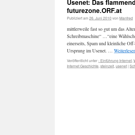
Usenet: Das flammend
futurezone.ORF.at
Publiziert am
26. Juni 2010
von
Manfred
mittlerweile fast so gut um das Alt
Schreibmaschine“ …“eine Wählsch
einerseits, Spam und kleinliche Off-
Ursprung im Usenet. …
Weiterlese
Veröffentlicht unter
- Einführung Internet
,
Internet Geschichte
,
steinzeit
,
usenet
|
Sc