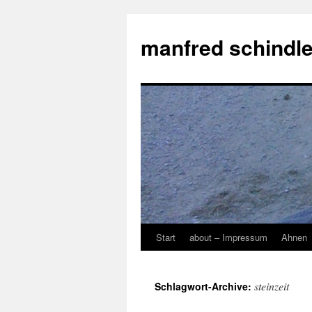
manfred schindle
Start
about – Impressum
Ahnen
Zum
Inhalt
steinzeit
Schlagwort-Archive:
springen