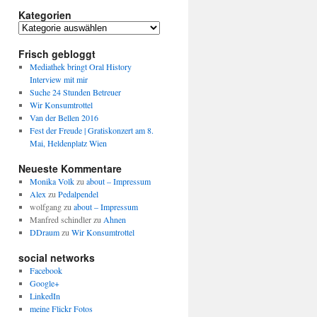
Kategorien
Kategorien
Frisch gebloggt
Mediathek bringt Oral History
Interview mit mir
Suche 24 Stunden Betreuer
Wir Konsumtrottel
Van der Bellen 2016
Fest der Freude | Gratiskonzert am 8.
Mai, Heldenplatz Wien
Neueste Kommentare
Monika Volk
zu
about – Impressum
Alex
zu
Pedalpendel
wolfgang
zu
about – Impressum
Manfred schindler
zu
Ahnen
DDraum
zu
Wir Konsumtrottel
social networks
Facebook
Google+
LinkedIn
meine Flickr Fotos