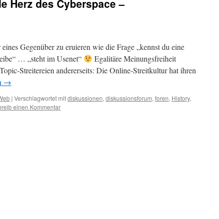
e Herz des Cyberspace –
er eines Gegenüber zu eruieren wie die Frage „kennst du eine
eibe“ … „steht im Usenet“
Egalitäre Meinungsfreiheit
Topic-Streitereien andererseits: Die Online-Streitkultur hat ihren
n
→
Web
|
Verschlagwortet mit
diskussionen
,
diskussionsforum
,
foren
,
History
,
hreib einen Kommentar