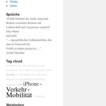
Twitter
XING
Sprüche
“Politik bedeutet das starke, langsame
Bohren von harten Brettern mit
Leidenschaft und Augenmass zugleich”
Max Weber
und nicht
“….tagespolitisches Schlaucherltum, das
man in Österreich für
Politik zu halten geneigt ist….”
Armin Thurnher
Tag cloud
#wahl2013
50+
Abschiebungen
Aaron
-
Antonovsky
70 er Jahre
11. September
1946
Gender
19. Jahrhundert
9/11
Abschied
Abgabe
aaa
abschiebung
2. Republik
2.
-
- iPhone
Bildungsweg
-
Verkehr
Mobilität
1. Weltkrieg
Weisheiten