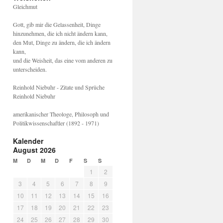
Gleichmut
Gott, gib mir die Gelassenheit, Dinge
hinzunehmen, die ich nicht ändern kann,
den Mut, Dinge zu ändern, die ich ändern
kann,
und die Weisheit, das eine vom anderen zu
unterscheiden.
Reinhold Niebuhr - Zitate und Sprüche
Reinhold Niebuhr
amerikanischer Theologe, Philosoph und
Politikwissenschaftler (1892 - 1971)
Kalender
August 2026
M
D
M
D
F
S
S
1
2
3
4
5
6
7
8
9
10
11
12
13
14
15
16
17
18
19
20
21
22
23
24
25
26
27
28
29
30