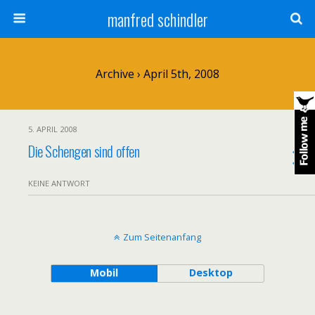
manfred schindler
Archive › April 5th, 2008
5. APRIL 2008
Die Schengen sind offen
KEINE ANTWORT
Zum Seitenanfang
Mobil
Desktop