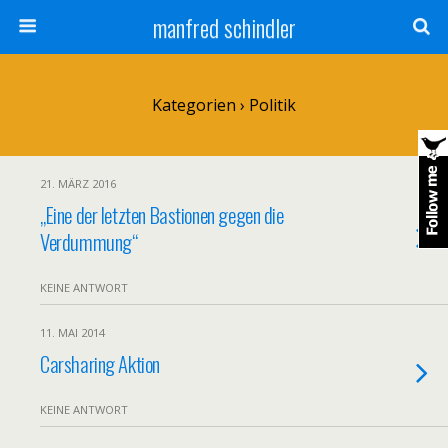
manfred schindler
Kategorien ›
Politik
21. MÄRZ 2016
„Eine der letzten Bastionen gegen die
Verdummung“
KEINE ANTWORT
11. MAI 2014
Carsharing Aktion
KEINE ANTWORT