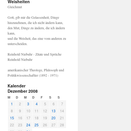
Weisheiten
Gleichmut
Gott, gib mir die Gelassenheit, Dinge
hinzunehmen, die ich nicht ändern kann,
den Mut, Dinge zu ändern, die ich ändern
kann,
und die Weisheit, das eine vom anderen zu
unterscheiden.
Reinhold Niebuhr - Zitate und Sprüche
Reinhold Niebuhr
amerikanischer Theologe, Philosoph und
Politikwissenschaftler (1892 - 1971)
Kalender
Dezember 2008
M
D
M
D
F
S
S
1
2
3
4
5
6
7
8
9
10
11
12
13
14
15
16
17
18
19
20
21
22
23
24
25
26
27
28