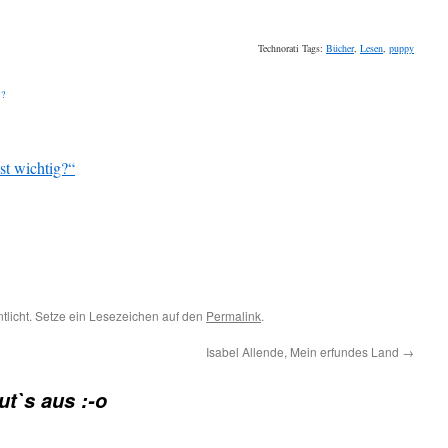
Technorati Tags:
Bücher
,
Lesen
,
puppy
:
?
st wichtig?“
ntlicht. Setze ein Lesezeichen auf den
Permalink
.
Isabel Allende, Mein erfundes Land
→
ut`s aus :-o