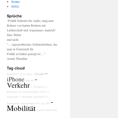
Twitter
XING
Sprüche
“Politik bedeutet das starke, langsame
Bohren von harten Brettern mit
Leidenschaft und Augenmass zugleich”
Max Weber
und nicht
“….tagespolitisches Schlaucherltum, das
man in Österreich für
Politik zu halten geneigt ist….”
Armin Thurnher
Tag cloud
-
- Gender
#wahl2013
70 er Jahre
-
iPhone
Abgabe
Verkehr
1. Weltkrieg
2.
Bildungsweg
Abschiebungen
1946
11.
September
2. Republik
Abschied
19.
-
Jahrhundert
abschiebung
9/11
aaa
50+
Mobilität
Aaron Antonovsky