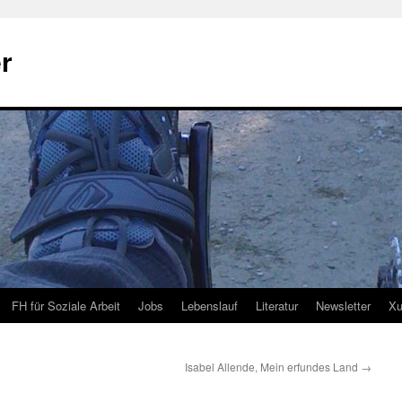
r
FH für Soziale Arbeit
Jobs
Lebenslauf
Literatur
Newsletter
Xu
Isabel Allende, Mein erfundes Land
→