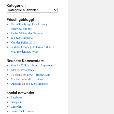
Kategorien
Kategorien
Frisch gebloggt
Mediathek bringt Oral History
Interview mit mir
Suche 24 Stunden Betreuer
Wir Konsumtrottel
Van der Bellen 2016
Fest der Freude | Gratiskonzert am 8.
Mai, Heldenplatz Wien
Neueste Kommentare
Monika Volk
zu
about – Impressum
Alex
zu
Pedalpendel
wolfgang
zu
about – Impressum
Manfred schindler
zu
Ahnen
DDraum
zu
Wir Konsumtrottel
social networks
Facebook
Google+
LinkedIn
meine Flickr Fotos