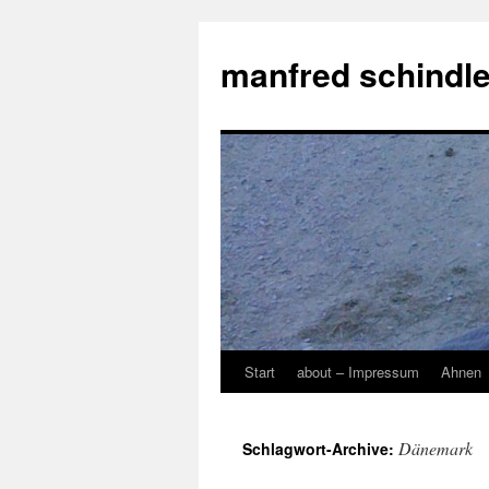
manfred schindle
Start
about – Impressum
Ahnen
Zum
Inhalt
Dänemark
Schlagwort-Archive:
springen