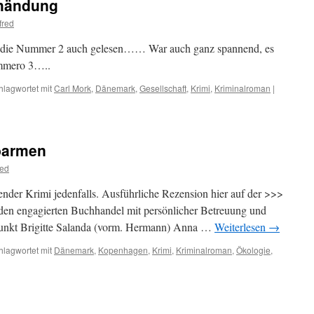
chändung
fred
d die Nummer 2 auch gelesen…… War auch ganz spannend, es
ummero 3…..
hlagwortet mit
Carl Mork
,
Dänemark
,
Gesellschaft
,
Krimi
,
Kriminalroman
|
rbarmen
red
ender Krimi jedenfalls. Ausführliche Rezension hier auf der >>>
den engagierten Buchhandel mit persönlicher Betreuung und
 punkt Brigitte Salanda (vorm. Hermann) Anna …
Weiterlesen
→
hlagwortet mit
Dänemark
,
Kopenhagen
,
Krimi
,
Kriminalroman
,
Ökologie
,