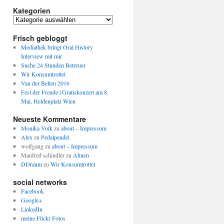
Kategorien
Kategorien
Frisch gebloggt
Mediathek bringt Oral History
Interview mit mir
Suche 24 Stunden Betreuer
Wir Konsumtrottel
Van der Bellen 2016
Fest der Freude | Gratiskonzert am 8.
Mai, Heldenplatz Wien
Neueste Kommentare
Monika Volk
zu
about – Impressum
Alex
zu
Pedalpendel
wolfgang
zu
about – Impressum
Manfred schindler
zu
Ahnen
DDraum
zu
Wir Konsumtrottel
social networks
Facebook
Google+
LinkedIn
meine Flickr Fotos