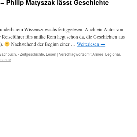
– Philip Matyszak lässt Geschichte
nderbarem Wissenszuwachs fertiggelesen. Auch ein Autor von
Reiseführer fürs antike Rom liegt schon da, die Geschichten aus
t).
Nachstehend der Beginn einer …
Weiterlesen
→
 Sachbuch
,
- Zeitgeschichte
,
Lesen
|
Verschlagwortet mit
Armee
,
Legionär
,
mentar