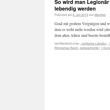
So wird man Legionär 
lebendig werden
Publiziert am
6. Juli 2013
von
Manfred
Grad mit großem Vergnügen und wu
dem es wohl mehr werden wird (der 
dem alten Athen sind bereits bestell
Veröffentlicht unter
- politische Literatur
,
-
Römisches Reich
,
zeitgeschichte
|
1 Kom