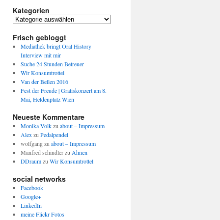
Kategorien
Kategorien
Frisch gebloggt
Mediathek bringt Oral History
Interview mit mir
Suche 24 Stunden Betreuer
Wir Konsumtrottel
Van der Bellen 2016
Fest der Freude | Gratiskonzert am 8.
Mai, Heldenplatz Wien
Neueste Kommentare
Monika Volk
zu
about – Impressum
Alex
zu
Pedalpendel
wolfgang
zu
about – Impressum
Manfred schindler
zu
Ahnen
DDraum
zu
Wir Konsumtrottel
social networks
Facebook
Google+
LinkedIn
meine Flickr Fotos