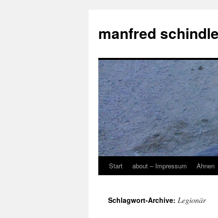
manfred schindle
Start
about – Impressum
Ahnen
Zum
Inhalt
Legionär
Schlagwort-Archive:
springen