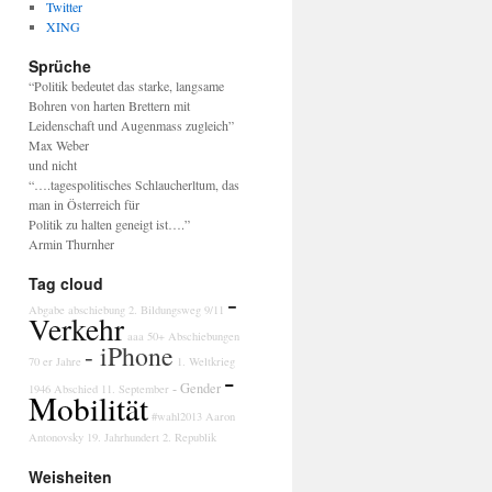
Twitter
XING
Sprüche
“Politik bedeutet das starke, langsame
Bohren von harten Brettern mit
Leidenschaft und Augenmass zugleich”
Max Weber
und nicht
“….tagespolitisches Schlaucherltum, das
man in Österreich für
Politik zu halten geneigt ist….”
Armin Thurnher
Tag cloud
-
Abgabe
abschiebung
2. Bildungsweg
9/11
Verkehr
aaa
50+
Abschiebungen
- iPhone
70 er Jahre
1. Weltkrieg
-
- Gender
1946
Abschied
11. September
Mobilität
#wahl2013
Aaron
Antonovsky
19. Jahrhundert
2. Republik
Weisheiten