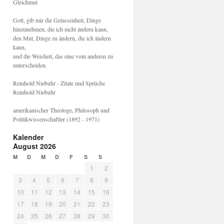
Gleichmut
Gott, gib mir die Gelassenheit, Dinge
hinzunehmen, die ich nicht ändern kann,
den Mut, Dinge zu ändern, die ich ändern
kann,
und die Weisheit, das eine vom anderen zu
unterscheiden.
Reinhold Niebuhr - Zitate und Sprüche
Reinhold Niebuhr
amerikanischer Theologe, Philosoph und
Politikwissenschaftler (1892 - 1971)
Kalender
August 2026
M
D
M
D
F
S
S
1
2
3
4
5
6
7
8
9
10
11
12
13
14
15
16
17
18
19
20
21
22
23
24
25
26
27
28
29
30