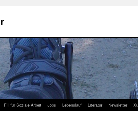
r
FH für Soziale Arbeit
Jobs
Lebenslauf
Literatur
Newsletter
Xu