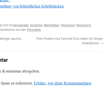
stellung von behördlichen Schriftstücken
t und mit
demokratie
,
Kontrolle
,
Mehrheiten
,
Parlament
,
Regierung
,
Lesezeichen auf den
Permalink
.
ähriger spurlos
Pole Position fürs Fahrrad! Eine Aktion für Ampel-
Halteflächen.
→
tar
en Kommentar abzugeben.
 Spam zu reduzieren.
Erfahre, wie deine Kommentardaten