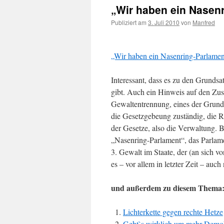
„Wir haben ein Nasenr
Publiziert am
3. Juli 2010
von
Manfred
„Wir haben ein Nasenring-Parlament
Interessant, dass es zu den Grunds
gibt. Auch ein Hinweis auf den Zus
Gewaltentrennung, eines der Grundp
die Gesetzgebeung zuständig, die Re
der Gesetze, also die Verwaltung. Bei
„Nasenring-Parlament“, das Parlame
3. Gewalt im Staate, der (an sich 
es – vor allem in letzter Zeit – auc
und außerdem zu diesem Thema
Lichterkette gegen rechte Hetze
Geht`s wirklich um mehr Demok