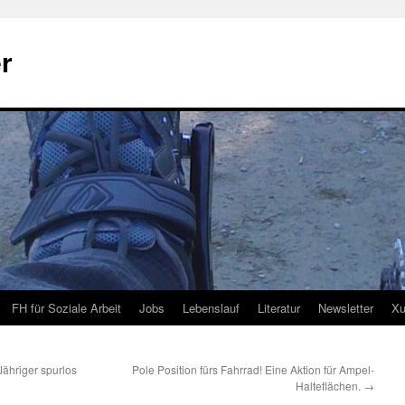
r
FH für Soziale Arbeit
Jobs
Lebenslauf
Literatur
Newsletter
Xu
ähriger spurlos
Pole Position fürs Fahrrad! Eine Aktion für Ampel-
Halteflächen.
→