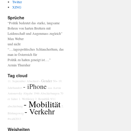
Twitter
XING
Sprüche
“Politik bedeutet das starke, langsame
Bohren von harten Brettern mit
Leidenschaft und Augenmass zugleich”
Max Weber
und nicht
“….tagespolitisches Schlaucherltum, das
man in Österreich für
Politik zu halten geneigt ist….”
Armin Thurnher
Tag cloud
- Gender
11. September
Abschied
50+
19.
- iPhone
Jahrhundert
aaa
Aaron
Antonovsky
Abgabe
1946
Abschiebungen
70
er Jahre
1. Weltkrieg
2. Republik
9/11
- Mobilität
abschiebung
2.
- Verkehr
Bildungsweg
#wahl2013
Weisheiten