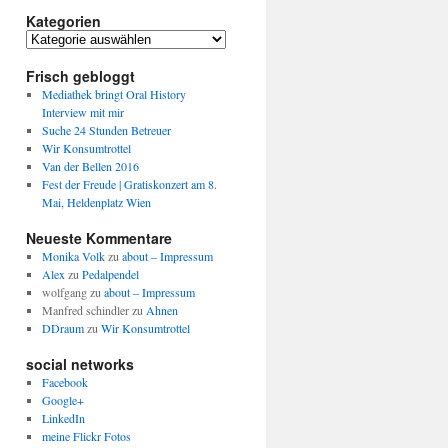
Kategorien
Kategorien
Frisch gebloggt
Mediathek bringt Oral History
Interview mit mir
Suche 24 Stunden Betreuer
Wir Konsumtrottel
Van der Bellen 2016
Fest der Freude | Gratiskonzert am 8.
Mai, Heldenplatz Wien
Neueste Kommentare
Monika Volk
zu
about – Impressum
Alex
zu
Pedalpendel
wolfgang
zu
about – Impressum
Manfred schindler
zu
Ahnen
DDraum
zu
Wir Konsumtrottel
social networks
Facebook
Google+
LinkedIn
meine Flickr Fotos