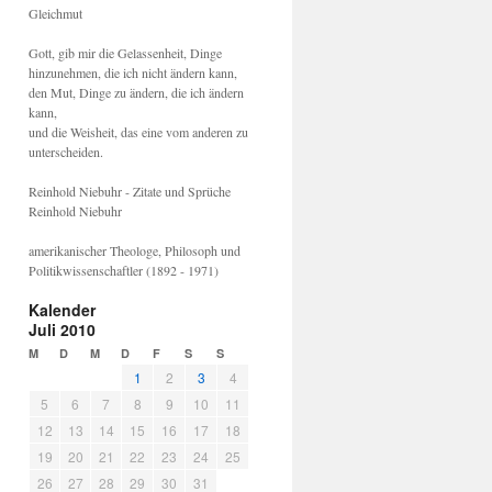
Gleichmut
Gott, gib mir die Gelassenheit, Dinge
hinzunehmen, die ich nicht ändern kann,
den Mut, Dinge zu ändern, die ich ändern
kann,
und die Weisheit, das eine vom anderen zu
unterscheiden.
Reinhold Niebuhr - Zitate und Sprüche
Reinhold Niebuhr
amerikanischer Theologe, Philosoph und
Politikwissenschaftler (1892 - 1971)
Kalender
Juli 2010
M
D
M
D
F
S
S
1
2
3
4
5
6
7
8
9
10
11
12
13
14
15
16
17
18
19
20
21
22
23
24
25
26
27
28
29
30
31