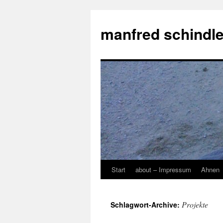
manfred schindle
Start
about – Impressum
Ahnen
Zum
Inhalt
Projekte
Schlagwort-Archive:
springen