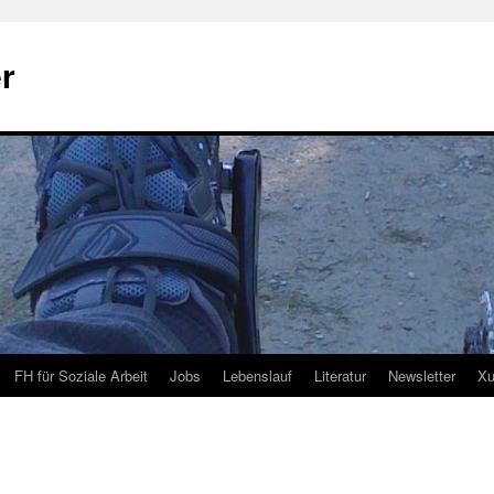
r
FH für Soziale Arbeit
Jobs
Lebenslauf
Literatur
Newsletter
Xu