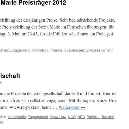
lMarie Preisträger 2012
rleihung der diesjährigen Preise. Sehr beeindruckende Projekte,
ie Preisverleihung der SozialMarie im Fernsehen übertragen: für
ag, 3. Mai um 23.45, für die FrühfernseherInnen am Freitag, 4.
et mit
Engagement
,
Innovation
,
Projekte
,
Sozialprojekt
,
Zivilgesellschaft
|
llschaft
d
die Projekte der Zivilgesellschaft darstellt und fördert. Hier ist
dern auch zu sich selbst zu engagieren. Mit Beiträgen, Know How
 Home: www.respekt.net heute …
Weiterlesen
→
t mit
demokratie
,
Engagement
,
Know How
,
NGO
,
NPO
,
Projekte
,
Transfer
,
ar