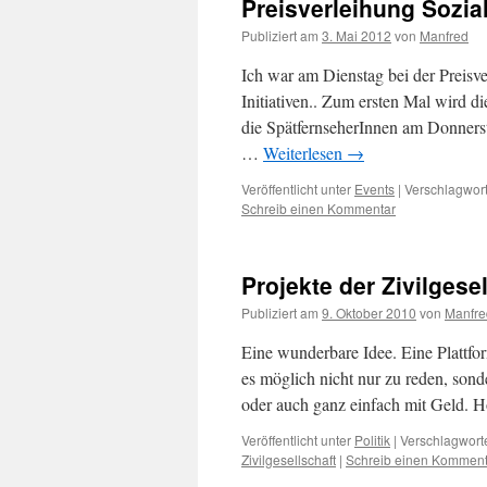
Preisverleihung Sozia
Publiziert am
3. Mai 2012
von
Manfred
Ich war am Dienstag bei der Preisve
Initiativen.. Zum ersten Mal wird d
die SpätfernseherInnen am Donnerst
…
Weiterlesen
→
Veröffentlicht unter
Events
|
Verschlagwort
Schreib einen Kommentar
Projekte der Zivilgese
Publiziert am
9. Oktober 2010
von
Manfre
Eine wunderbare Idee. Eine Plattform 
es möglich nicht nur zu reden, son
oder auch ganz einfach mit Geld.
Veröffentlicht unter
Politik
|
Verschlagworte
Zivilgesellschaft
|
Schreib einen Komment