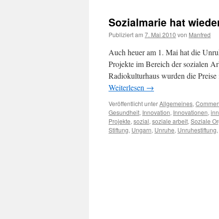
Sozialmarie hat wiede
Publiziert am
7. Mai 2010
von
Manfred
Auch heuer am 1. Mai hat die Unruhe
Projekte im Bereich der sozialen Arb
Radiokulturhaus wurden die Preise 
Weiterlesen
→
Veröffentlicht unter
Allgemeines
,
Commen
Gesundheit
,
Innovation
,
Innovationen
,
inn
Projekte
,
sozial
,
soziale arbeit
,
Soziale O
Stiftung
,
Ungarn
,
Unruhe
,
Unruhestiftung