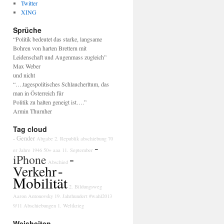
Twitter
XING
Sprüche
“Politik bedeutet das starke, langsame
Bohren von harten Brettern mit
Leidenschaft und Augenmass zugleich”
Max Weber
und nicht
“….tagespolitisches Schlaucherltum, das
man in Österreich für
Politik zu halten geneigt ist….”
Armin Thurnher
Tag cloud
- Gender
Abgabe
2. Republik
abschiebung
70
-
er Jahre
1946
50+
aaa
11. September
-
iPhone
Abschied
-
Verkehr
Mobilität
2. Bildungsweg
Aaron Antonovsky
19. Jahrhundert
#wahl2013
9/11
Abschiebungen
1. Weltkrieg
Weisheiten