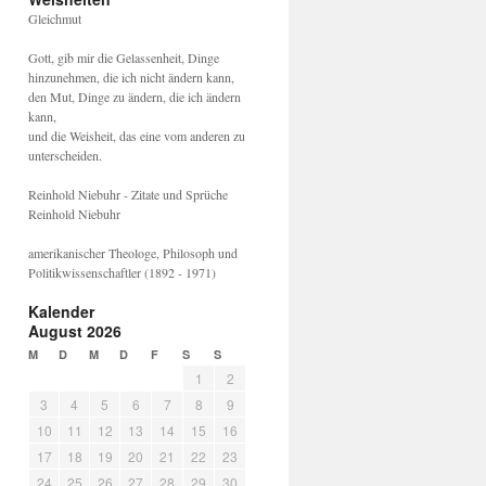
Gleichmut
Gott, gib mir die Gelassenheit, Dinge
hinzunehmen, die ich nicht ändern kann,
den Mut, Dinge zu ändern, die ich ändern
kann,
und die Weisheit, das eine vom anderen zu
unterscheiden.
Reinhold Niebuhr - Zitate und Sprüche
Reinhold Niebuhr
amerikanischer Theologe, Philosoph und
Politikwissenschaftler (1892 - 1971)
Kalender
August 2026
M
D
M
D
F
S
S
1
2
3
4
5
6
7
8
9
10
11
12
13
14
15
16
17
18
19
20
21
22
23
24
25
26
27
28
29
30