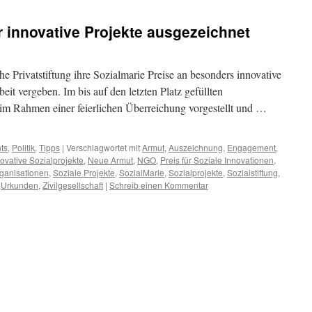
r innovative Projekte ausgezeichnet
 Privatstiftung ihre Sozialmarie Preise an besonders innovative
eit vergeben. Im bis auf den letzten Platz gefüllten
im Rahmen einer feierlichen Überreichung vorgestellt und …
ts
,
Politik
,
Tipps
|
Verschlagwortet mit
Armut
,
Auszeichnung
,
Engagement
,
ovative Sozialprojekte
,
Neue Armut
,
NGO
,
Preis für Soziale Innovationen
,
rganisationen
,
Soziale Projekte
,
SozialMarie
,
Sozialprojekte
,
Sozialstiftung
,
,
Urkunden
,
Zivilgesellschaft
|
Schreib einen Kommentar