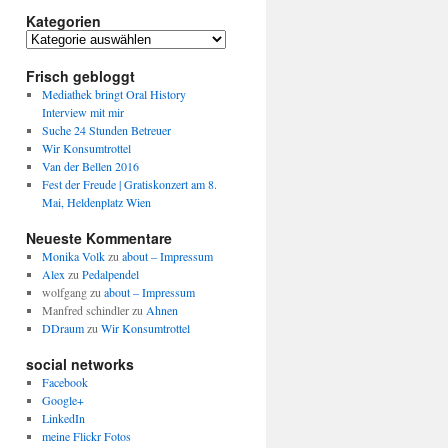
Kategorien
Kategorien
Frisch gebloggt
Mediathek bringt Oral History
Interview mit mir
Suche 24 Stunden Betreuer
Wir Konsumtrottel
Van der Bellen 2016
Fest der Freude | Gratiskonzert am 8.
Mai, Heldenplatz Wien
Neueste Kommentare
Monika Volk
zu
about – Impressum
Alex
zu
Pedalpendel
wolfgang
zu
about – Impressum
Manfred schindler
zu
Ahnen
DDraum
zu
Wir Konsumtrottel
social networks
Facebook
Google+
LinkedIn
meine Flickr Fotos