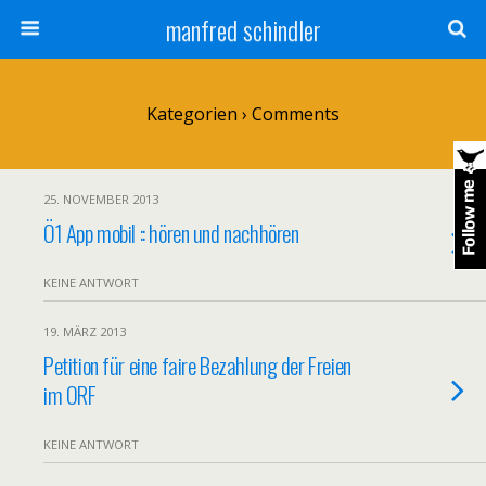
manfred schindler
Kategorien ›
Comments
25. NOVEMBER 2013
Ö1 App mobil :: hören und nachhören
KEINE ANTWORT
19. MÄRZ 2013
Petition für eine faire Bezahlung der Freien
im ORF
KEINE ANTWORT