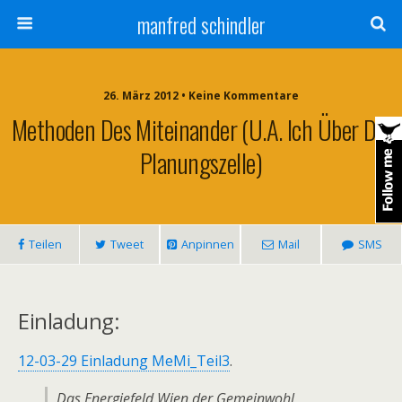
manfred schindler
26. März 2012 • Keine Kommentare
Methoden Des Miteinander (u.a. Ich Über Die
Planungszelle)
Teilen
Tweet
Anpinnen
Mail
SMS
Einladung:
12-03-29 Einladung MeMi_Teil3
.
Das Energiefeld Wien der Gemeinwohl