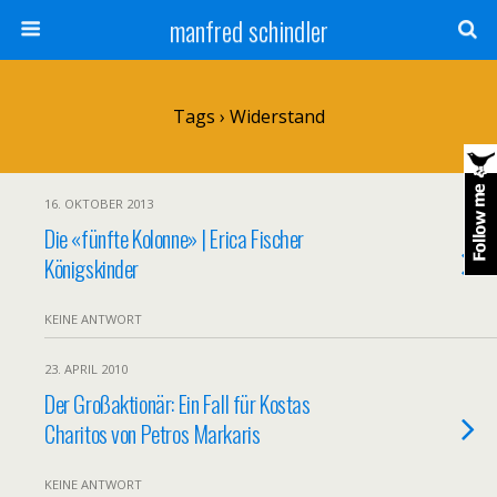
manfred schindler
Tags › Widerstand
16. OKTOBER 2013
Die «fünfte Kolonne» | Erica Fischer
Königskinder
KEINE ANTWORT
23. APRIL 2010
Der Großaktionär: Ein Fall für Kostas
Charitos von Petros Markaris
KEINE ANTWORT